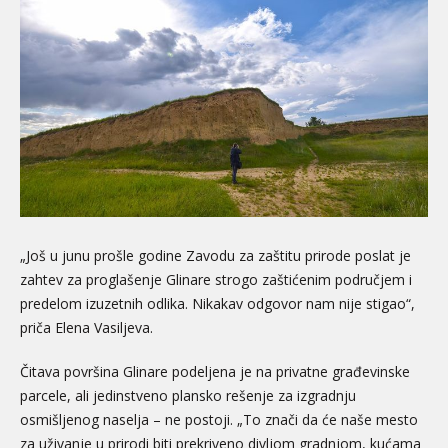
„Još u junu prošle godine Zavodu za zaštitu prirode poslat je
zahtev za proglašenje Glinare strogo zaštićenim područjem i
predelom izuzetnih odlika. Nikakav odgovor nam nije stigao“,
priča Elena Vasiljeva.
Čitava površina Glinare podeljena je na privatne građevinske
parcele, ali jedinstveno plansko rešenje za izgradnju
osmišljenog naselja – ne postoji. „To znači da će naše mesto
za uživanje u prirodi biti prekriveno divljom gradnjom, kućama