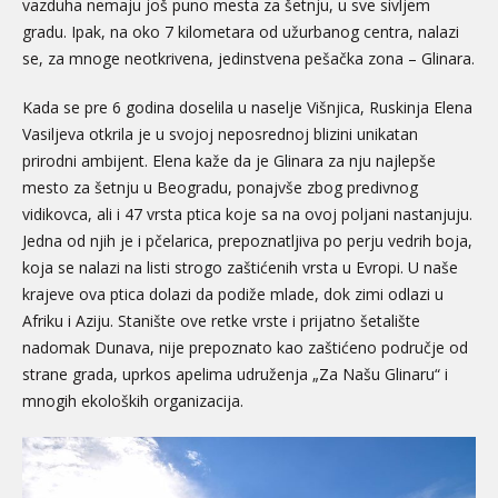
vazduha nemaju još puno mesta za šetnju, u sve sivljem
gradu. Ipak, na oko 7 kilometara od užurbanog centra, nalazi
se, za mnoge neotkrivena, jedinstvena pešačka zona – Glinara.
Kada se pre 6 godina doselila u naselje Višnjica, Ruskinja Elena
Vasiljeva otkrila je u svojoj neposrednoj blizini unikatan
prirodni ambijent. Elena kaže da je Glinara za nju najlepše
mesto za šetnju u Beogradu, ponajvše zbog predivnog
vidikovca, ali i 47 vrsta ptica koje sa na ovoj poljani nastanjuju.
Jedna od njih je i pčelarica, prepoznatljiva po perju vedrih boja,
koja se nalazi na listi strogo zaštićenih vrsta u Evropi. U naše
krajeve ova ptica dolazi da podiže mlade, dok zimi odlazi u
Afriku i Aziju. Stanište ove retke vrste i prijatno šetalište
nadomak Dunava, nije prepoznato kao zaštićeno područje od
strane grada, uprkos apelima udruženja „Za Našu Glinaru“ i
mnogih ekoloških organizacija.