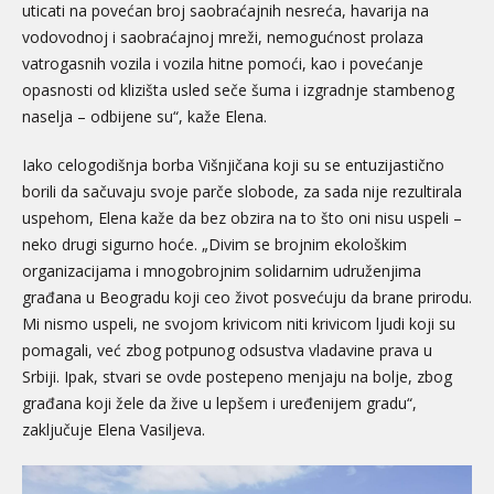
uticati na povećan broj saobraćajnih nesreća, havarija na
vodovodnoj i saobraćajnoj mreži, nemogućnost prolaza
vatrogasnih vozila i vozila hitne pomoći, kao i povećanje
opasnosti od klizišta usled seče šuma i izgradnje stambenog
naselja – odbijene su“, kaže Elena.
Iako celogodišnja borba Višnjičana koji su se entuzijastično
borili da sačuvaju svoje parče slobode, za sada nije rezultirala
uspehom, Elena kaže da bez obzira na to što oni nisu uspeli –
neko drugi sigurno hoće. „Divim se brojnim ekološkim
organizacijama i mnogobrojnim solidarnim udruženjima
građana u Beogradu koji ceo život posvećuju da brane prirodu.
Mi nismo uspeli, ne svojom krivicom niti krivicom ljudi koji su
pomagali, već zbog potpunog odsustva vladavine prava u
Srbiji. Ipak, stvari se ovde postepeno menjaju na bolje, zbog
građana koji žele da žive u lepšem i uređenijem gradu“,
zaključuje Elena Vasiljeva.