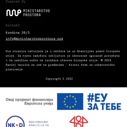
Powered By
Kontakt
Kondina 26/3
info@ministarstvoprostora.org
Ova stranica načinjena je i održava se uz finansijsku pomoć Evropske
unije. Za njenu sadržinu isključivo je odrovoran ugovarač projekata
i ta sadržina nužno ne izražava stavove Evropske unije. © 2019.
Razvoj servisa za rad sa građanima - Krizni štab za urbanističko
planiranje.
Copyright C 2022