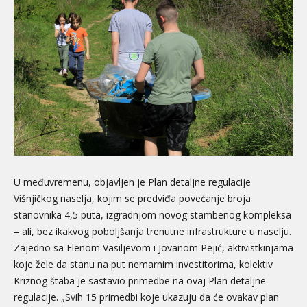
U međuvremenu, objavljen je Plan detaljne regulacije
Višnjičkog naselja, kojim se predviđa povećanje broja
stanovnika 4,5 puta, izgradnjom novog stambenog kompleksa
– ali, bez ikakvog poboljšanja trenutne infrastrukture u naselju.
Zajedno sa Elenom Vasiljevom i Jovanom Pejić, aktivistkinjama
koje žele da stanu na put nemarnim investitorima, kolektiv
Kriznog štaba je sastavio primedbe na ovaj Plan detaljne
regulacije. „Svih 15 primedbi koje ukazuju da će ovakav plan