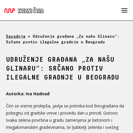
Saradnje
>
Udruženje građana „Za našu Glinaru“:
Srčano protiv ilegalne gradnje u Beogradu
UDRUŽENJE GRAĐANA „ZA NAŠU
GLINARU“: SRČANO PROTIV
ILEGALNE GRADNJE U BEOGRADU
Autorka: Iva Hadnađ
Čim se vreme prolepša, javlja se potreba kod Beograđana da
pobegnu od gradske vreve i provedu dan u prirodi. Gotovo
svaka zelena površina u gradu zamenjena je betonom i
megalomanskim građevinama, te ljubitelji zelenila i svežeg