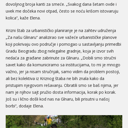
dovoljnog broja kanti za smeće. „Svakog dana šetam ovde i
uvek me dočeka novi otpad, često se noću krišom istovaruju
kolica“, kaže Elena.
Krizni štab za urbanističko planiranje je na zahtev udruženja
„Za našu Glinaru“ analizirao sve važeće urbanističke planove
koji pokrivaju ovo područje i pomogao u sastavljanju primedbi
Gradu Beogradu zbog nelegalne gradnje, koja je izvor svih
nedaća za građane zabrinute za Glinaru. „Dobili smo stručni
savet kako da komuniciramo sa institucijama, to mi je mnogo
važno, jer ja nisam stručnjak, samo vidim da problem postoji,
ali bez kolektiva iz Kriznog štaba ne bih znala kako da
pristupim njegovom rešavanju. Obratili smo se baš njima, jer
nam je njihov sajt pružio dosta informacija, korak po korak.
Još su i lično došli kod nas na Glnaru, bili prisutni u našoj
borbi“, dodaje Elena.