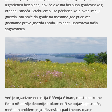
izgrađenim bez plana, dok će okolina biti puna građevinskog
otpada i smeća. Strahujemo i za pčelarice koje ovde imaju
gnezda, oni hoće da grade na mestima gde ptice već
godinama prave gnezda i podižu mlade“, upozorava naša
sagovornica.
Već je organizovana akcija čišćenja Glinare, mesta na kome
često niču divlje deponije i tokom noći se pojavljuje smeće,
međutim problem je građevinski otpad i nepostojanje