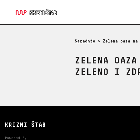
Saradnje
>
Zelena oaza na
ZELENA OAZA
ZELENO I ZD
KRIZNI ŠTAB
Powered By