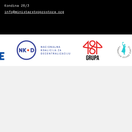
Kondina 26/3
info@ministarstvoprostora.org