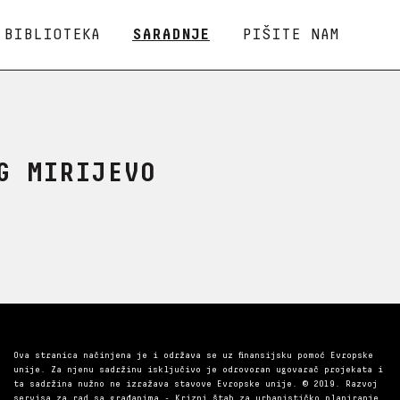
BIBLIOTEKA
SARADNJE
PIŠITE NAM
G MIRIJEVO
Ova stranica načinjena je i održava se uz finansijsku pomoć Evropske
unije. Za njenu sadržinu isključivo je odrovoran ugovarač projekata i
ta sadržina nužno ne izražava stavove Evropske unije. © 2019. Razvoj
servisa za rad sa građanima - Krizni štab za urbanističko planiranje.